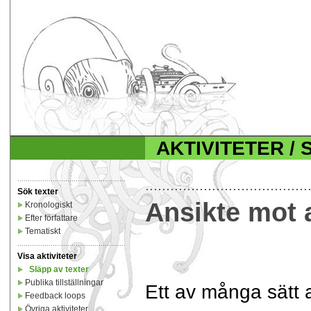
AKTIVITETER / Sl
....................................................
.......................................
Sök texter
Ansikte mot 
Kronologiskt
Efter författare
Tematiskt
....................................................
Visa aktiviteter
Släpp av texter
Publika tillställningar
Ett av många sätt 
Feedback loops
Övriga aktiviteter