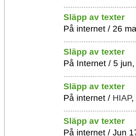
.......................................
Släpp av texter
På internet / 26 ma
.......................................
Släpp av texter
På Internet / 5 jun
.......................................
Släpp av texter
På internet /
HIAP
,
.......................................
Släpp av texter
På internet / Jun 